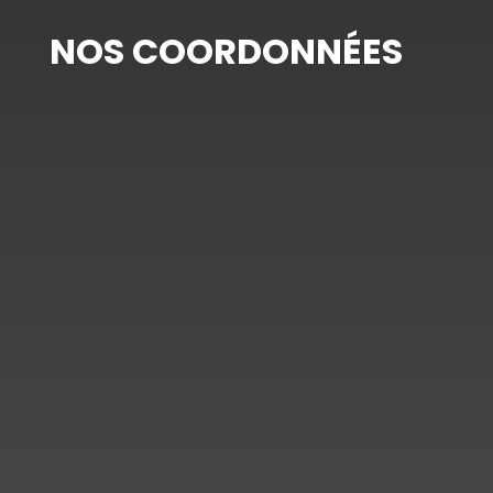
NOS COORDONNÉES
Adresse

Nancy / Pont-à-Mousson /
Lunéville et alentours
Téléphone

03 53 64 07 05