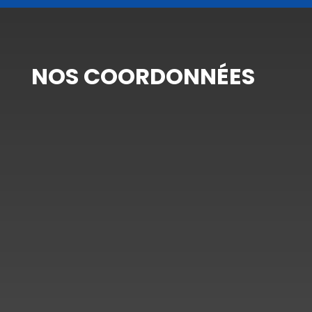
NOS COORDONNÉES
Adresse

Nancy / Pont-à-Mousson /
Lunéville et alentours
Téléphone

03 53 64 07 05