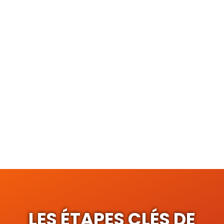
convient d’envisager une inspection
complète. Les matériaux de couverture
vieillissent et présentent souvent des
faiblesses avec le temps. Un diagnostic
préventif réalisé par notre entreprise de
couverture permet d’assurer que votre
toiture résiste aux années à venir.
LES ÉTAPES CLÉS DE