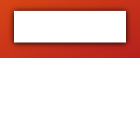
QUAND AVEZ-
VOUS BESOIN D’UN
COUVREUR ?